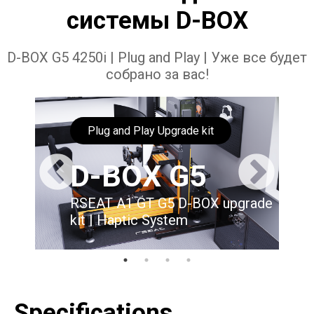
системы D-BOX
D-BOX G5 4250i | Plug and Play | Уже все будет
собрано за вас!
Plug and Play Upgrade kit
D-BOX G5
RSEAT A1 GT G5 D-BOX upgrade
kit | Haptic System
Specifications