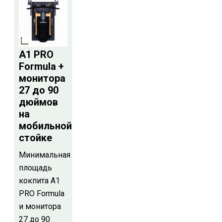
A1 PRO
Formula +
монитора
27 до 90
дюймов
на
мобильной
стойке
Минимальная
площадь
кокпита A1
PRO Formula
и монитора
27 до 90