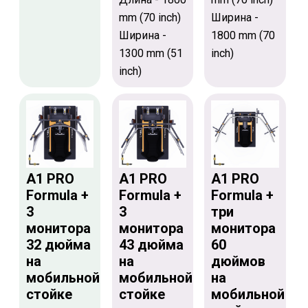
mm (70 inch)
Ширина -
Ширина -
1800 mm (70
1300 mm (51
inch)
inch)
A1 PRO
A1 PRO
A1 PRO
Formula +
Formula +
Formula +
3
3
три
монитора
монитора
монитора
32 дюйма
43 дюйма
60
на
на
дюймов
мобильной
мобильной
на
стойке
стойке
мобильной