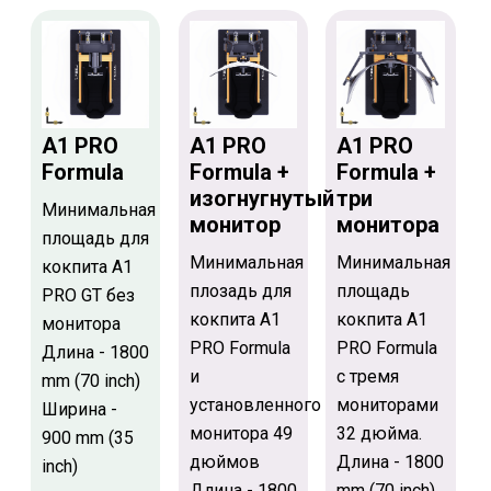
A1 PRO
A1 PRO
A1 PRO
Formula
Formula +
Formula +
изогнугнутый
три
Минимальная
монитор
монитора
площадь для
Минимальная
Минимальная
кокпита A1
плозадь для
площадь
PRO GT без
кокпита A1
кокпита A1
монитора
PRO Formula
PRO Formula
Длина - 1800
и
с тремя
mm (70 inch)
установленного
мониторами
Ширина -
монитора 49
32 дюйма.
900 mm (35
дюймов
Длина - 1800
inch)
Длина - 1800
mm (70 inch)