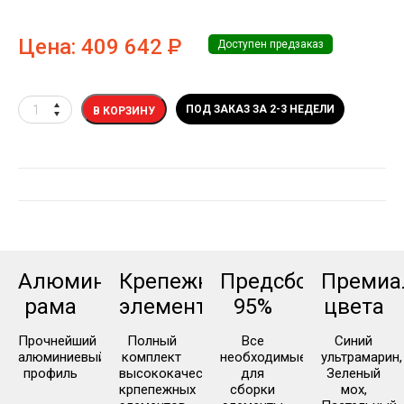
Цена:
409 642
Р
Доступен предзаказ
ПОД ЗАКАЗ ЗА 2-3 НЕДЕЛИ
В КОРЗИНУ
Алюминиевая
Крепежные
Предсборка
Премиа
рама
элементы
95%
цвета
Прочнейший
Полный
Все
Синий
алюминиевый
комплект
необходимые
ультрамарин,
профиль
высококачественных
для
Зеленый
крпепежных
сборки
мох,