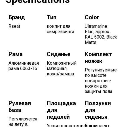
Брэнд
Тип
Color
Rseat
кокпит для
Ultramarine
симрейсинга
Blue, approx.
RAL 5002, Black
Matte
Рама
Сиденье
Комплект
ножек
Алюминиевая
Композитный
рама 6063-T6
материал,
Регулируемые
кожа/замша
по высоте
поворотные
ножки для
защиты пола
Рулевая
Площадка
Ползунки
база
для
для
педалей
сиденья
Регулируется
на лету в
Усовершенствованное
В комплект