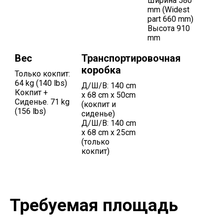
Ширина 580
mm (Widest
part 660 mm)
Высота 910
mm
Вес
Транспортировочная
коробка
Только кокпит:
64 kg (140 lbs)
Д/Ш/В: 140 cm
Кокпит +
x 68 cm x 50cm
Сиденье. 71 kg
(кокпит и
(156 lbs)
сиденье)
Д/Ш/В: 140 cm
x 68 cm x 25cm
(только
кокпит)
Требуемая площадь