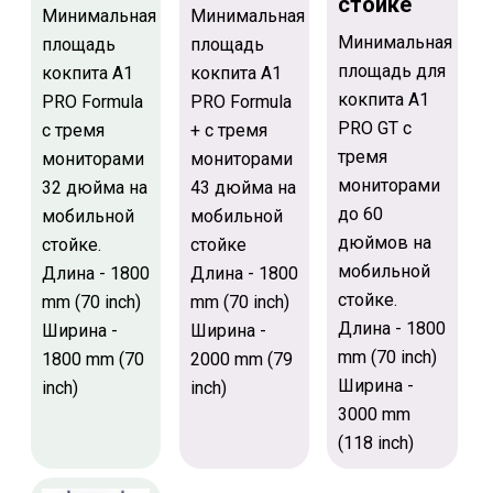
стойке
Минимальная
Минимальная
Минимальная
площадь
площадь
площадь для
кокпита A1
кокпита A1
кокпита A1
PRO Formula
PRO Formula
PRO GT с
с тремя
+ с тремя
тремя
мониторами
мониторами
мониторами
32 дюйма на
43 дюйма на
до 60
мобильной
мобильной
дюймов на
стойке.
стойке
мобильной
Длина - 1800
Длина - 1800
стойке.
mm (70 inch)
mm (70 inch)
Длина - 1800
Ширина -
Ширина -
mm (70 inch)
1800 mm (70
2000 mm (79
Ширина -
inch)
inch)
3000 mm
(118 inch)