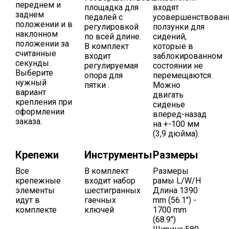
переднем и
площадка для
входят
заднем
педалей с
усовершенствова
положении и в
регулировкой
ползунки для
наклонном
по всей длине.
сидений,
положении за
В комплект
которые в
считанные
входит
заблокированном
секунды.
регулируемая
состоянии не
Выберите
опора для
перемещаются.
нужный
пятки .
Можно
вариант
двигать
крепления при
сиденье
оформлении
вперед-назад
заказа.
на +-100 мм
(3,9 дюйма).
Крепежи
Инструменты
Размеры
Все
В комплект
Размеры
крепежные
входит набор
рамы L/W/H
элементы
шестигранных
Длина 1390
идут в
гаечных
mm (56.1") -
комплекте
ключей
1700 mm
(68.9")