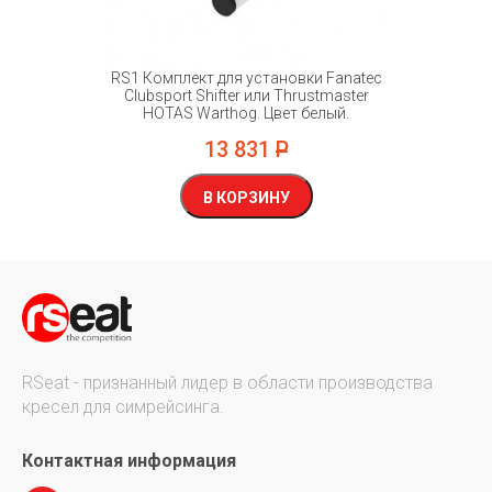
нтажа
RS1 Комплект для установки Fanatec
RS1 М
r . Цвет
Clubsport Shifter или Thrustmaster
планшет
HOTAS Warthog. Цвет белый.
13 831
Р
В КОРЗИНУ
RSeat - признанный лидер в области производства
кресел для симрейсинга.
Контактная информация