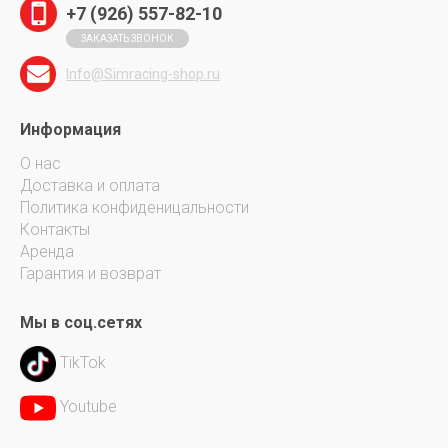
+7 (926) 557-82-10
ЗАКАЗАТЬ ЗВОНОК
и Fanatec
Info@Simracing-shop.ru
stmaster
елый.
Информация
О нас
Доставка и оплата
Политика конфиденицальности
Контакты
Аренда
Гарантия и возврат
Мы в соц.сетях
TikTok
Youtube