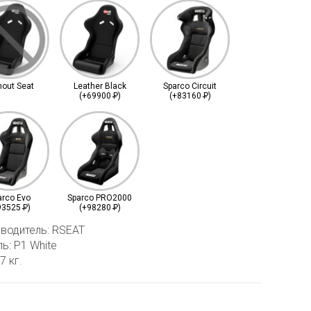
hout Seat
Leather Black
Sparco Circuit
(+69900
Р
)
(+83160
Р
)
arco Evo
Sparco PRO2000
93525
Р
)
(+98280
Р
)
водитель: RSEAT
ь: P1 White
7 кг.