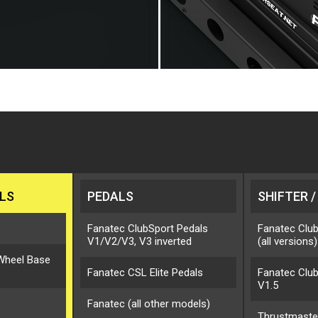
LS
PEDALS
SHIFTER 
Fanatec ClubSport Pedals
Fanatec Club
V1/V2/V3, V3 inverted
(all versions)
Wheel Base
Fanatec CSL Elite Pedals
Fanatec Clu
V1.5
Fanatec (all other models)
Thrustmaste