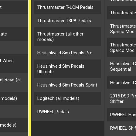
t
Thrustmaster T-LCM Pedals
Thrustmaste
Thrustmaster T3PA Pedals
Thrustmaste
Sparco Mod
mate
Thrustmaster (all other
models)
Thrustmaster
Sparco Mod
Heusinkveld Sim Pedals Pro
t Wheel
Heusinkveld 
Heusinkveld Sim Pedals
Sequential
Ultimate
l Base (all
Heusinkveld
Heusinkveld Sim Pedals Sprint
2015 DSD Pro
r models)
Logitech (all models)
Shifter
RWHEEL Pedals
RWHEEL Han
 models)
RWHEEL Shif