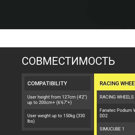
СОВМЕСТИМОСТЬ
COMPATIBILITY
RACING WHEE
User height from 127cm (4’2″)
RACING WHEELS
up to 200cm+ (6’67″+)
Fanatec Podium 
User weight up to 150kg (330
DD2
lbs)
SIMUCUBE 1