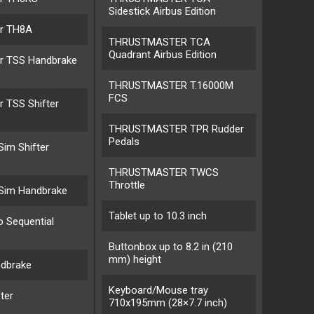
Sidestick Airbus Edition
r TH8A
THRUSTMASTER TCA
Quadrant Airbus Edition
r TSS Handbrake
THRUSTMASTER T.16000M
FCS
 TSS Shifter
THRUSTMASTER TPR Rudder
Pedals
Sim Shifter
THRUSTMASTER TWCS
Throttle
 Sim Handbrake
Tablet up to 10.3 inch
 Sequential
Buttonbox up to 8.2 in (210
mm) height
dbrake
Keyboard/Mouse tray
ter
710x195mm (28×7.7 inch)