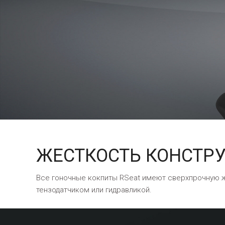
ЖЕСТКОСТЬ КОНСТР
Все гоночные кокпиты RSeat имеют сверхпрочную ж
тензодатчиком или гидравликой.