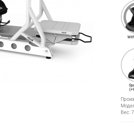
Wit
Sp
(+
Произ
Модел
Вес: 7