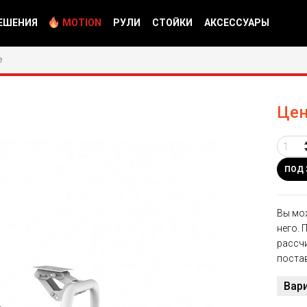
ЕШЕНИЯ
MOTION
РУЛИ
СТОЙКИ
АКСЕССУАРЫ
e
Цен
ПОД 
Вы мож
него. 
рассч
поста
Вари