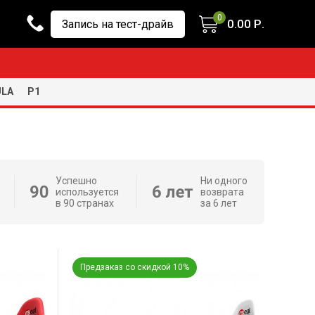
0
0.00
Р.
Запись на тест-драйв
ULA
P1
Успешно
Ни одного
используется
возврата
в 90 странах
за 6 лет
Предзаказ со скидкой 10%