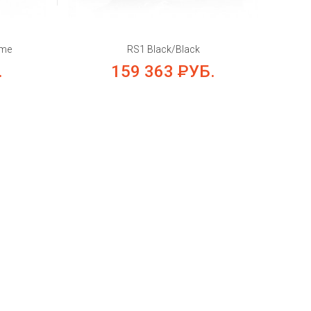
ame
RS1 Black/Black
.
159 363
РУБ.