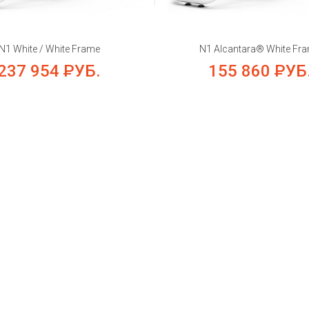
N1 White / White Frame
N1 Alcantara® White Fr
237 954
РУБ.
155 860
РУБ