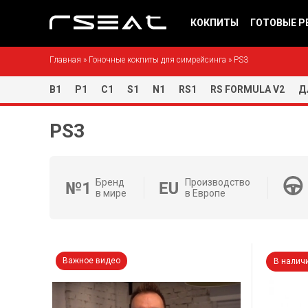
КОКПИТЫ
ГОТОВЫЕ Р
Главная
»
Гоночные кокпиты для симрейсинга
»
PS3
B1
P1
С1
S1
N1
RS1
RS FORMULA V2
Д
PS3
Бренд
Производство
в мире
в Европе
Важное видео
В налич