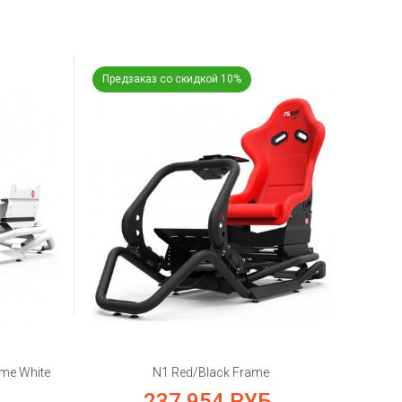
Предзаказ со скидкой 10%
me White
N1 Red/Black Frame
237 954
РУБ.