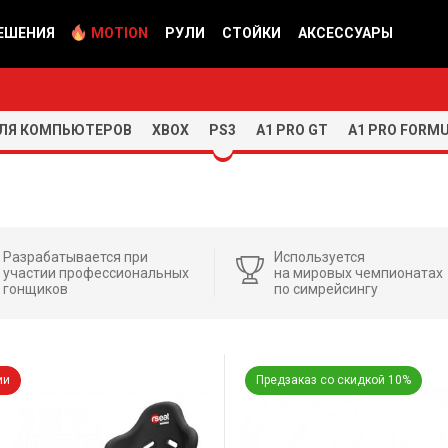
ЕШЕНИЯ
MOTION
РУЛИ
СТОЙКИ
АКСЕССУАРЫ
ЛЯ КОМПЬЮТЕРОВ
XBOX
PS3
A1 PRO GT
A1 PRO FORM
Разрабатывается при
Используется
участии профессиональных
на мировых чемпионатах
гонщиков
по симрейсингу
ии
Предзаказ со скидкой 10%