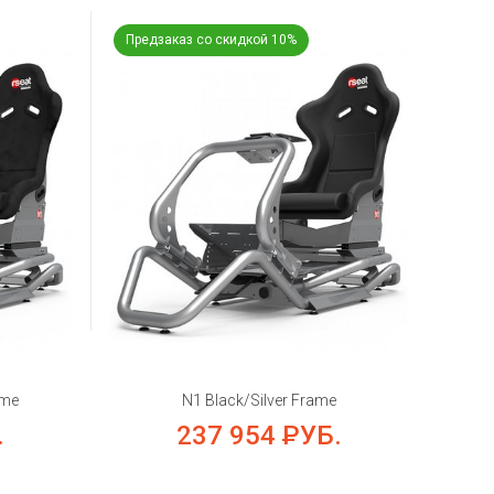
Предзаказ со скидкой 10%
ame
N1 Black/Silver Frame
.
237 954
РУБ.