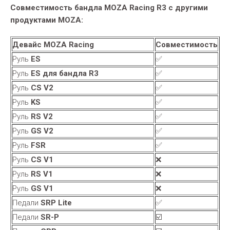
Совместимость бандла MOZA Racing R3 с другими
продуктами MOZA:
Девайс MOZA Racing
Совместимость
Руль
ES
✅
Руль
ES для бандла R3
✅
Руль
CS V2
✅
Руль
KS
✅
Руль
RS V2
✅
Руль
GS V2
✅
Руль
FSR
✅
Руль
CS V1
❌
Руль
RS V1
❌
Руль
GS V1
❌
Педали
SRP Lite
✅
Педали
SR-P
☑️