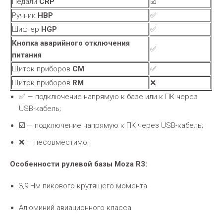
Педали
CRP
☑️
Ручник
HBP
✅
Шифтер
HGP
✅
Кнопка аварийного отключения
✅
питания
Щиток приборов
CM
✅
Щиток приборов
RM
❌
✅ — подключение напрямую к базе или к ПК через
USB-кабель;
☑️ — подключение напрямую к ПК через USB-кабель;
❌ — несовместимо;
Особенности рулевой базы Moza R3:
3,9 Нм пикового крутящего момента
Алюминий авиационного класса