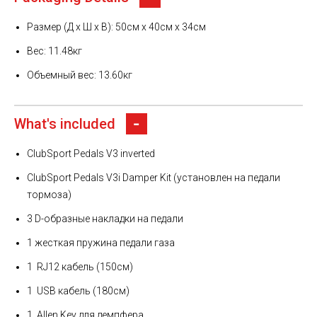
Размер (Д x Ш x В): 50см x 40см x 34см
Вес: 11.48кг
Объемный вес: 13.60кг
What's included
ClubSport Pedals V3 inverted
ClubSport Pedals V3i Damper Kit (установлен на педали
тормоза)
3 D-образные накладки на педали
1 жесткая пружина педали газа
1 RJ12 кабель (150см)
1 USB кабель (180см)
1 Allen Key для демпфера