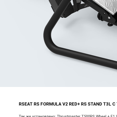
RSEAT RS FORMULA V2 RED+ RS STAND T3L
Так же установлено: Thrustmaster T500RS Wheel + F1 W