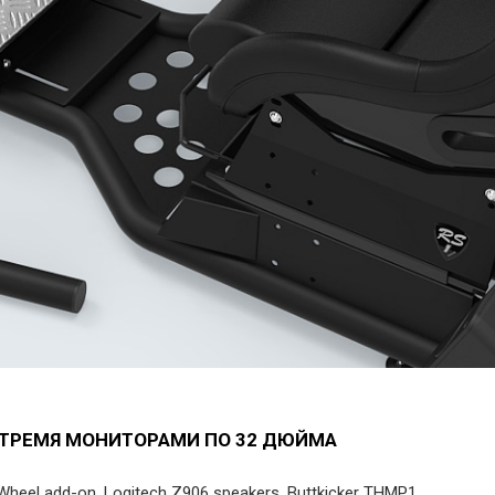
 С ТРЕМЯ МОНИТОРАМИ ПО 32 ДЮЙМА
heel add-on, Logitech Z906 speakers, Buttkicker THMP1