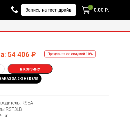
0
0.00
Р.
Запись на тест-драйв
а:
54 406
Р
Предзаказ со скидкой 10%
В КОРЗИНУ
ЗАКАЗ ЗА 2-3 НЕДЕЛИ
водитель: RSEAT
ь: RST3LB
9 кг.