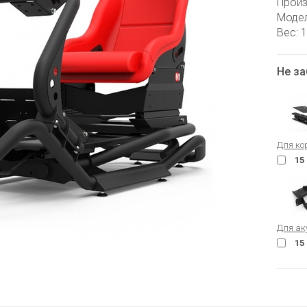
Произ
Модел
Вес: 1
Не за
Для ко
15
Для ак
15