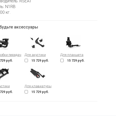
водитель: RSEAT
ь: N1RB
00 кг.
будьте аксессуары
робки передач
Для акустики
Для планшета
 729 руб.
15 729 руб.
15 729 руб.
устики
Для клавиатуры
 729 руб.
15 729 руб.