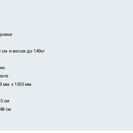
ировки
 см. и весом до 140кг
цию
екте
0 мм. х 1305 мм.
65 см
 48 см