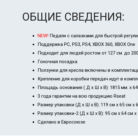
ОБЩИЕ СВЕДЕНИЯ:
NEW!
Педали с салазками для быстрой регул
Поддержка PC, PS3, PS4, XBOX 360, XBOX One
Подходит для людей ростом от 127 см. до 200
Гоночная посадка
Ползунки для кресла включены в комплекта
Крепление для коробки передач идут в компл
Площадь основания ( Д х Ш х В): 1815 мм. х 64
3 года гарантии на всю продукцию Rseat
Размер упаковки (Д х Ш х В): 119 см х 65 см x 
Размер упаковки-2 (Д х Ш х В): 95 см х 64 см х
Сделано в Евросоюзе