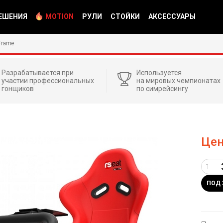
ЕШЕНИЯ
MOTION
РУЛИ
СТОЙКИ
АКСЕССУАРЫ
Frame
Разрабатывается при
Используется
участии профессиональных
на мировых чемпионатах
гонщиков
по симрейсингу
Цен
ПОД 