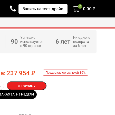
0
0.00
Р.
Запись на тест-драйв
Успешно
Ни одного
используется
возврата
в 90 странах
за 6 лет
а:
237 954
Р
Предзаказ со скидкой 10%
В КОРЗИНУ
ЗАКАЗ ЗА 2-3 НЕДЕЛИ