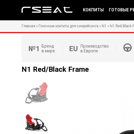
КОКПИТЫ
ГОТОВЫЕ Р
Главная
»
Гоночные кокпиты для симрейсинга
»
N1
»
N1 Red/Black 
Бренд
Производство
в мире
в Европе
N1 Red/Black Frame