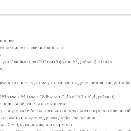
лировки
очное сиденье или автокресло
ne
 фута 2 дюймов) до 200 см (6 футов 67 дюймов) и более
в).
димости впоследствии устанавливать дополнительные устройс
15 мм x 640 мм x 1305 мм (71,45 x 25,2 x 51,4 дюймов)
и педальной панели в комплекте
глосуточно и без выходных посредством запросов или онлайн
оказывать полную поддержку в Вашем регионе.
тва Rseat, включая шасси и кресло