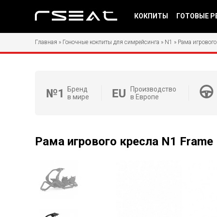
КОКПИТЫ
ГОТОВЫЕ Р
Главная
»
Гоночные кокпиты для симрейсинга
»
N1
»
Рама игрового
Бренд
Производство
в мире
в Европе
Рама игрового кресла N1 Frame 