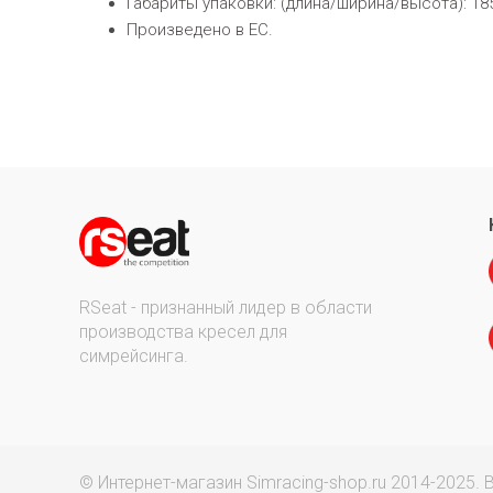
Габариты упаковки: (длина/ширина/высота): 1850
Произведено в ЕС.
RSeat - признанный лидер в области
производства кресел для
симрейсинга.
© Интернет-магазин Simracing-shop.ru 2014-2025.