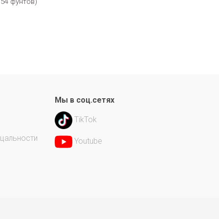
154 фунтов)
Мы в соц.сетях
TikTok
ицальности
Youtube