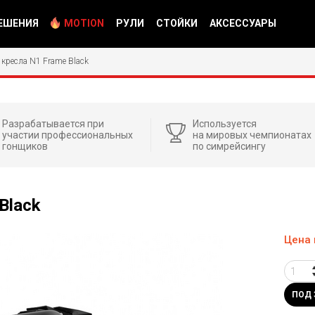
ЕШЕНИЯ
MOTION
РУЛИ
СТОЙКИ
АКСЕССУАРЫ
 кресла N1 Frame Black
Разрабатывается при
Используется
участии профессиональных
на мировых чемпионатах
гонщиков
по симрейсингу
Black
Цена 
ПОД 