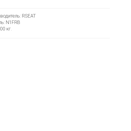
водитель: RSEAT
ь: N1FRB
00 кг.