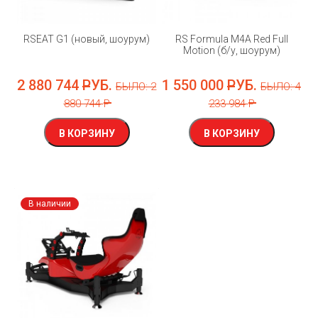
RSEAT G1 (новый, шоурум)
RS Formula M4A Red Full
Motion (б/у, шоурум)
2 880 744
РУБ.
1 550 000
РУБ.
БЫЛО: 2
БЫЛО: 4
880 744
Р
233 984
Р
В КОРЗИНУ
В КОРЗИНУ
В наличии